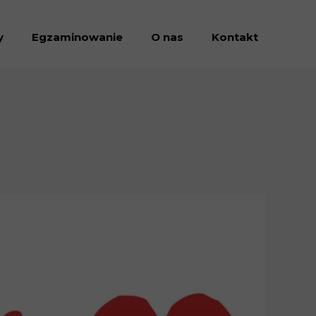
y
Egzaminowanie
O nas
Kontakt
Dołacz do nas
Dokumenty