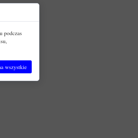
iu podczas
isu,
a wszystkie