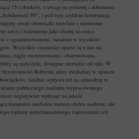
ząca 15 członków, z uwagi na postawę i dokonania
„Solidarność 80”, i pod tym szyldem kontynuują
nujemy swoje obowiązki rzetelnie i sumiennie
y serce i traktujemy jako służbę na rzecz
kcie z egzaminowanymi, narażeni w wysokim
egów. Wszystkie czynności oparte są u nas na
rentna, ciągle monitorowana i obserwowana,
ekty są statystyki, dostępne niemalże od ręki. W
 bezstronności Robienie afery medialnej w oparciu
obowiązków, fatalnie wpływa też na atmosferę w
ważanie publicznego zaufania wypracowanego
 może negatywnie wpłynąć na jakość
ca kampania medialna narusza dobra osobiste, nie
tego żądamy natychmiastowego zaprzestania ich