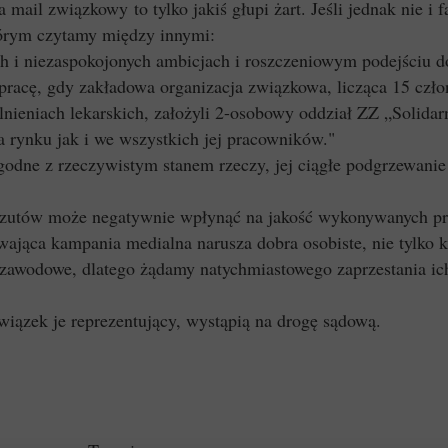
mail związkowy to tylko jakiś głupi żart. Jeśli jednak nie i 
órym czytamy między innymi:
 i niezaspokojonych ambicjach i roszczeniowym podejściu d
racę, gdy zakładowa organizacja związkowa, licząca 15 czł
nieniach lekarskich, założyli 2-osobowy oddział ZZ „Solidar
a rynku jak i we wszystkich jej pracowników."
ezgodne z rzeczywistym stanem rzeczy, jej ciągłe podgrzewan
rzutów może negatywnie wpłynąć na jakość wykonywanych prz
wająca kampania medialna narusza dobra osobiste, nie tylko
zawodowe, dlatego żądamy natychmiastowego zaprzestania ich
wiązek je reprezentujący, wystąpią na drogę sądową.