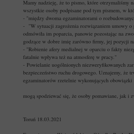
Mamy nadzieję, że to pismo, które otrzymaliśmy na 
wszystkie osoby podpisane pod tym pismem, w kt
- "między dwoma egzaminatorami o rozbudowanych
- "W sytuacji zagrożenia rozwiązaniem umowy o p
odmówiła im poparcia, panowie pozostając na zwol
godzące w dobre imię zarówno firmy, jej pozycji n
- "Robienie afery medialnej w oparciu o fakty ni
fatalnie wpływa też na atmosferę w pracy."
- Powielanie uogólnionych niezweryfikowanych za
bezpieczeństwo ruchu drogowego. Uznajemy, że tr
egzaminatorów rzetelnie wykonujących obowiązki 
mogą spodziewać się, że osoby pomawiane, jak i z
Toruń 18.03.2021