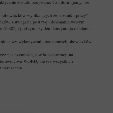
faktycznie zostało podpisane. To informujemy, że
o obowiązków wynikających ze stosunku pracy"
onków, z uwagi na postawę i dokonania w/wym.
ność 80”, i pod tym szyldem kontynuują działania
ie nie służy wykonywaniu codziennych obowiązków,
ez nas czynności, a w konsekwencji na
 kierownictwa WORD, ale tez wszystkich
 naruszania.