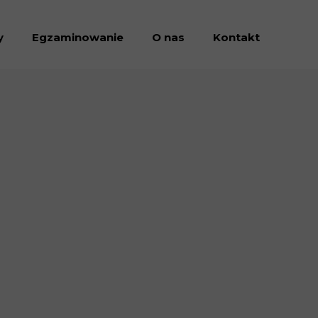
y
Egzaminowanie
O nas
Kontakt
Dołacz do nas
Dokumenty