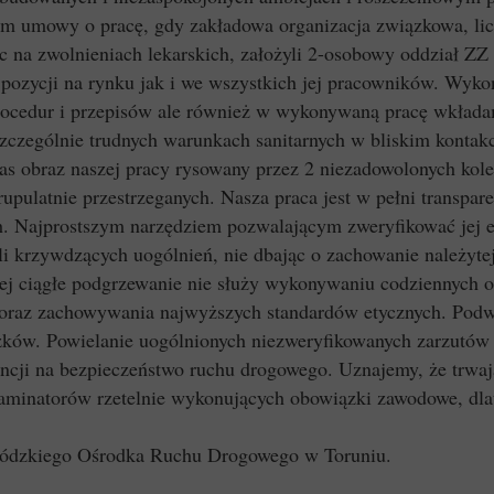
em umowy o pracę, gdy zakładowa organizacja związkowa, lic
na zwolnieniach lekarskich, założyli 2-osobowy oddział ZZ 
 pozycji na rynku jak i we wszystkich jej pracowników. Wyko
procedur i przepisów ale również w wykonywaną pracę wkładam
zczególnie trudnych warunkach sanitarnych w bliskim konta
nas obraz naszej pracy rysowany przez 2 niezadowolonych kol
rupulatnie przestrzeganych. Nasza praca jest w pełni transpa
h. Najprostszym narzędziem pozwalającym zweryfikować jej ef
i krzywdzących uogólnień, nie dbając o zachowanie należytej
jej ciągłe podgrzewanie nie służy wykonywaniu codziennych 
y oraz zachowywania najwyższych standardów etycznych. Pod
zków. Powielanie uogólnionych niezweryfikowanych zarzutów
cji na bezpieczeństwo ruchu drogowego. Uznajemy, że trwają
aminatorów rzetelnie wykonujących obowiązki zawodowe, dla
wódzkiego Ośrodka Ruchu Drogowego w Toruniu.