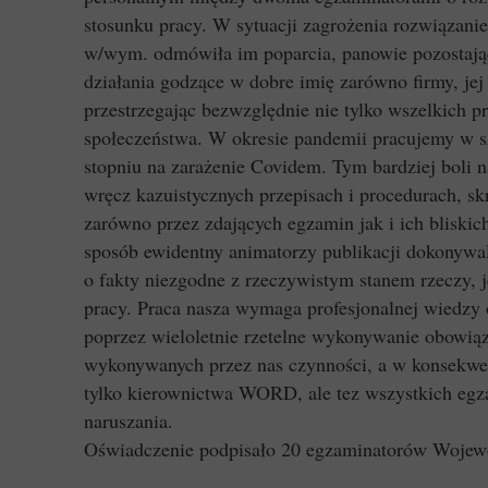
stosunku pracy. W sytuacji zagrożenia rozwiązani
w/wym. odmówiła im poparcia, panowie pozostając 
działania godzące w dobre imię zarówno firmy, jej
przestrzegając bezwzględnie nie tylko wszelkich 
społeczeństwa. W okresie pandemii pracujemy w s
stopniu na zarażenie Covidem. Tym bardziej boli 
wręcz kazuistycznych przepisach i procedurach, sk
zarówno przez zdających egzamin jak i ich bliskic
sposób ewidentny animatorzy publikacji dokonywal
o fakty niezgodne z rzeczywistym stanem rzeczy, 
pracy. Praca nasza wymaga profesjonalnej wiedz
poprzez wieloletnie rzetelne wykonywanie obowią
wykonywanych przez nas czynności, a w konsekwen
tylko kierownictwa WORD, ale tez wszystkich egz
naruszania.
Oświadczenie podpisało 20 egzaminatorów Woje