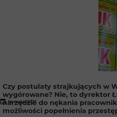
Czy postulaty strajkujących w
wygórowane? Nie, to dyrektor 
narzędzie do nękania pracownik
14 maja 2021
możliwości popełnienia przestę