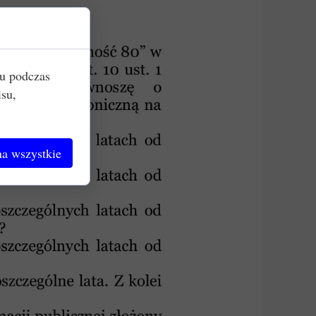
iu podczas
isu,
a wszystkie