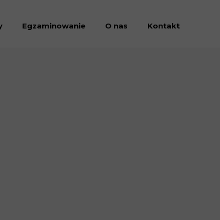
y
Egzaminowanie
O nas
Kontakt
Dołacz do nas
Dokumenty