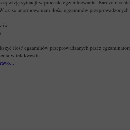
aszą wizję sytuacji w procesie egzaminowania. Bardzo nas ni
. Wraz ze unormowaniem ilości egzaminów przeprowadzonych 
dków
h
zwiększyć ilość egzaminów przeprowadzanych przez egzaminator
zenia w tek kwestii.
rawo...