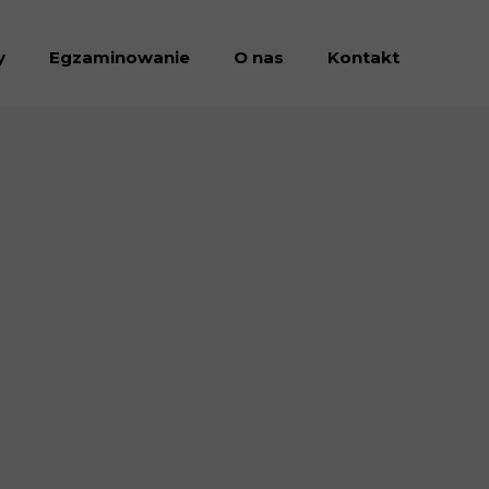
y
Egzaminowanie
O nas
Kontakt
Dołacz do nas
Dokumenty