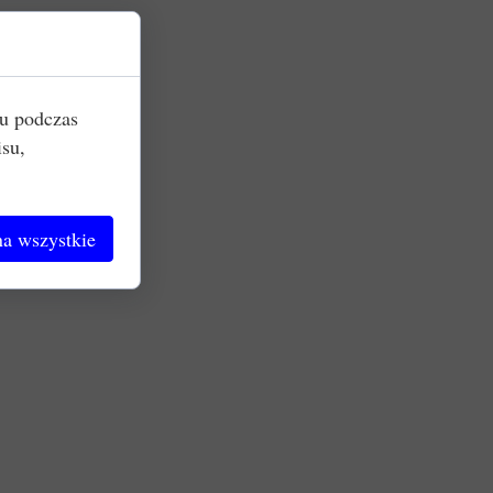
iu podczas
isu,
a wszystkie