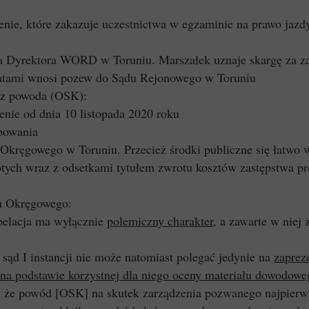
ie, które zakazuje uczestnictwa w egzaminie na prawo jaz
 na Dyrektora WORD w Toruniu. Marszałek uznaje skargę za z
ratami wnosi pozew do Sądu Rejonowego w Toruniu
cz powoda (OSK):
enie od dnia 10 listopada 2020 roku
ępowania
 Okręgowego w Toruniu. Przecież środki publiczne się łatwo 
łotych wraz z odsetkami tytułem zwrotu kosztów zastępstwa
u Okręgowego:
elacja ma wyłącznie
polemiczny charakter
, a zawarte w niej 
ąd I instancji nie może natomiast polegać jedynie na
zaprez
 na podstawie korzystnej dla niego oceny materiału dowodowe
 że powód [OSK] na skutek zarządzenia pozwanego najpierw u