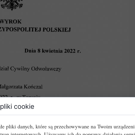
pliki cookie
łe pliki danych, które są przechowywane na Twoim urządzen
stron internetowych. Używamy ich do poprawy działania serw