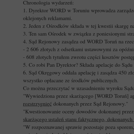
Chronologia wydarzeń:
1. Dyrektor WORD w Toruniu wprowadza zarządzen
oklejonych reklamami.
2. Jeden z Ośrodków składa w tej kwestii skargę
3. Ten sam Ośrodek w związku z poniesionymi st
4. Sąd Rejonowy zasądza od WORD Toruń na rze
- 2 606 złotych z odsetkami ustawowymi za opóźni
- 608 złotych tytułem zwrotu części kosztów post
5. Co robi Pan Dyrektor? Składa apelacje do Sądu
6. Sąd Okręgowy oddala apelację i zasądza 450 z
wszystko opłacane ze środków publicznych.
Co można przeczytać w uzasadnieniu wyroku Sąd
"Wywiedziona przez skarżącego [WORD Toruń] ap
rozstrzygnięć
dokonanych przez Sąd Rejonowy."
"Kwestionowanie oceny dowodów dokonanej przez s
skarżącego ustaleń stanu faktycznego, dokonanych
"W rozpoznawanej sprawie pozostaje poza sporem,