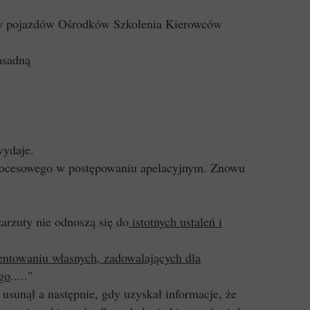
dy pojazdów Ośrodków Szkolenia Kierowców
asadną
wydaje.
 procesowego w postępowaniu apelacyjnym. Znowu
zarzuty nie odnoszą się do
istotnych ustaleń i
entowaniu własnych, zadowalających dla
go
....."
sunął a następnie, gdy uzyskał informacje, że