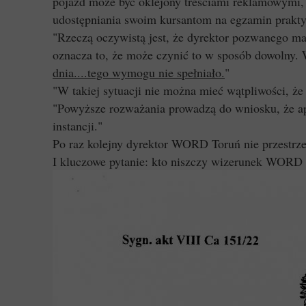
pojazd może być oklejony treściami reklamowymi,
udostępniania swoim kursantom na egzamin prakty
"Rzeczą oczywistą jest, że dyrektor pozwanego m
oznacza to, że może czynić to w sposób dowolny
dnia....tego wymogu nie spełniało.
"
"W takiej sytuacji nie można mieć wątpliwości, ż
"Powyższe rozważania prowadzą do wniosku, że a
instancji."
Po raz kolejny dyrektor WORD Toruń nie przestrz
I kluczowe pytanie: kto niszczy wizerunek WORD