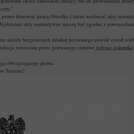
 ponownie okleił samochód służący mu do prowadzenia prakty
czny."
a prawo kierować pracą Ośrodka i także wydawać akty norma
. Wydawane akty normatywne muszą być zgodne z powszechni
e na skutek bezprawnych działań pozwanego powód został zobl
pelacja wniesiona przez pozwanego stanowi
jedynie polemikę
ega obwiązującego prawa.
 w Toruniu?