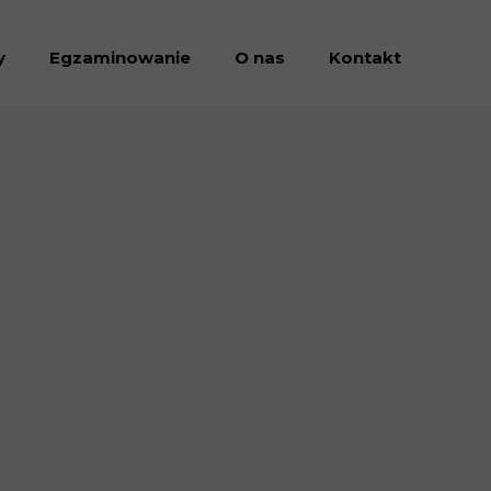
y
Egzaminowanie
O nas
Kontakt
Dołacz do nas
Dokumenty