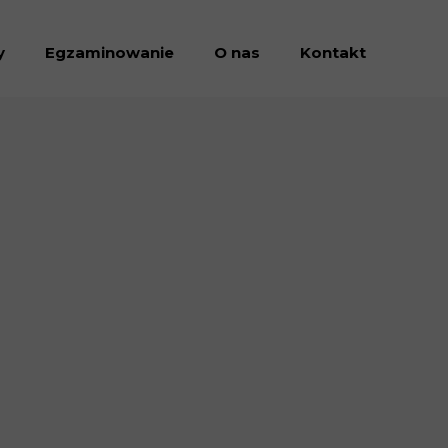
y
Egzaminowanie
O nas
Kontakt
Dołacz do nas
Dokumenty