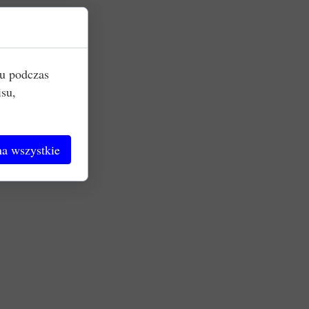
iu podczas
isu,
a wszystkie