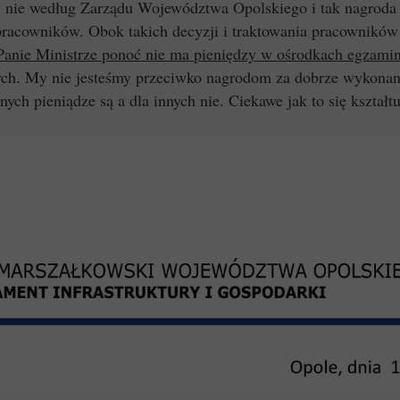
 nie według Zarządu Województwa Opolskiego i tak nagroda s
pracowników. Obok takich decyzji i traktowania pracownikó
Panie Ministrze ponoć nie ma pieniędzy w ośrodkach egzami
ych. My nie jesteśmy przeciwko nagrodom za dobrze wykonan
dnych pieniądze są a dla innych nie. Ciekawe jak to się kszt