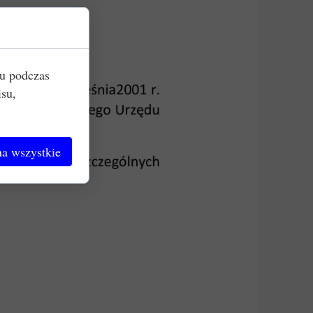
iu podczas
isu,
a wszystkie