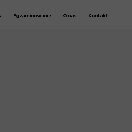
y
Egzaminowanie
O nas
Kontakt
Dołacz do nas
Dokumenty