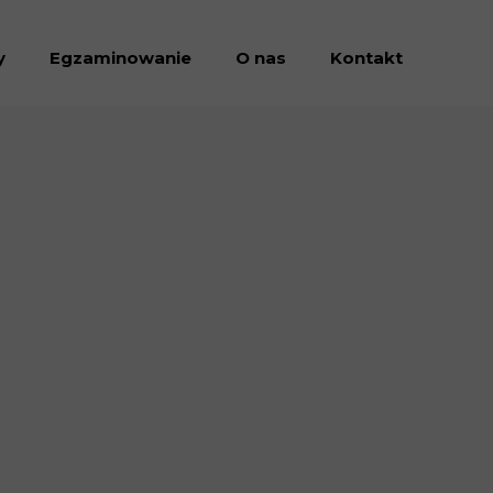
y
Egzaminowanie
O nas
Kontakt
Dołacz do nas
Dokumenty