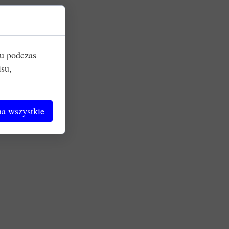
iu podczas
isu,
a wszystkie