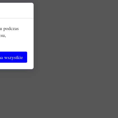
iu podczas
isu,
a wszystkie