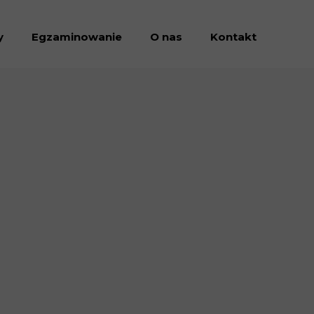
y
Egzaminowanie
O nas
Kontakt
Dołacz do nas
Dokumenty