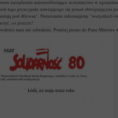
wem zarządzenia uniemożliwiające uczestnictwo w egzamin
oli tego pryncypała stawiającego się ponad obwiązującym p
miatają pod d0ywan". Nieustannie informujemy "wszystkich św
arzyć, co jeszcze?
wałości nam nie zabraknie. Poniżej pismo do Pana Ministra w