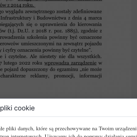
pliki cookie
łe pliki danych, które są przechowywane na Twoim urządzen
stron internetowych. Używamy ich do poprawy działania serw