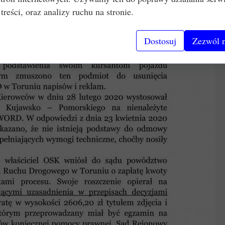
 treści, oraz analizy ruchu na stronie.
Dostosuj
Zezwól n