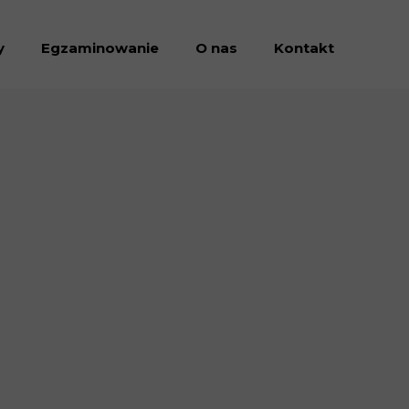
y
Egzaminowanie
O nas
Kontakt
Dołacz do nas
Dokumenty