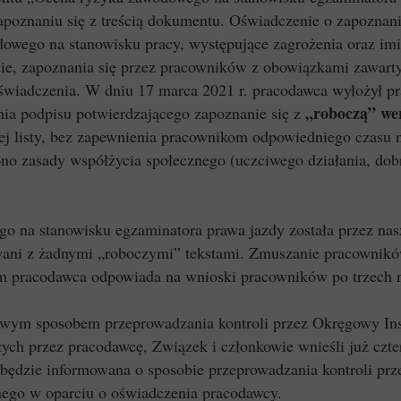
zapoznaniu się z treścią dokumentu. Oświadczenie o zapoznan
ego na stanowisku pracy, występujące zagrożenia oraz imi
sie, zapoznania się przez pracowników z obowiązkami zawar
iadczenia. W dniu 17 marca 2021 r. pracodawca wyłożył pra
„roboczą” we
nia podpisu potwierdzającego zapoznanie się z
ej listy, bez zapewnienia pracownikom odpowiedniego czasu 
no zasady współżycia społecznego (uczciwego działania, dobr
o na stanowisku egzaminatora prawa jazdy została przez n
awani z żadnymi „roboczymi” tekstami. Zmuszanie pracowni
 sam pracodawca odpowiada na wnioski pracowników po trzech 
sowym sposobem przeprowadzania kontroli przez Okręgowy I
ych przez pracodawcę, Związek i członkowie wnieśli już czt
 będzie informowana o sposobie przeprowadzania kontroli pr
znego w oparciu o oświadczenia pracodawcy.