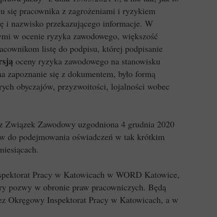
iu się pracownika z zagrożeniami i ryzykiem
ę i nazwisko przekazującego informacje. W
tymi w ocenie ryzyka zawodowego, większość
cownikom listę do podpisu, której podpisanie
rsją
oceny ryzyka zawodowego na stanowisku
na zapoznanie się z dokumentem, było formą
ych obyczajów, przyzwoitości, lojalności wobec
asz Związek Zawodowy uzgodniona 4 grudnia 2020
ków do podejmowania oświadczeń w tak krótkim
miesiącach.
nspektorat Pracy w Katowicach w WORD Katowice,
ery pozwy w obronie praw pracowniczych. Będą
zez Okręgowy Inspektorat Pracy w Katowicach, a w