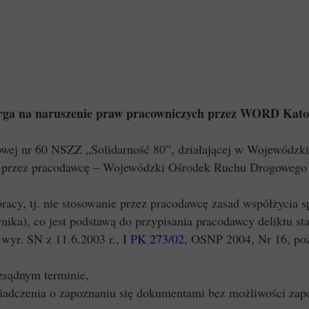
rga na naruszenie praw pracowniczych przez WORD Kato
owej nr 60 NSZZ „Solidarność 80”, działającej w Wojewód
h przez pracodawcę – Wojewódzki Ośrodek Ruchu Drogowego 
pracy, tj. nie stosowanie przez pracodawcę zasad współżycia 
wnika), co jest podstawą do przypisania pracodawcy deliktu 
 wyr. SN z 11.6.2003 r.,
I PK 273/02
, OSNP 2004, Nr 16, poz
zsądnym terminie,
dczenia o zapoznaniu się dokumentami bez możliwości zapozn