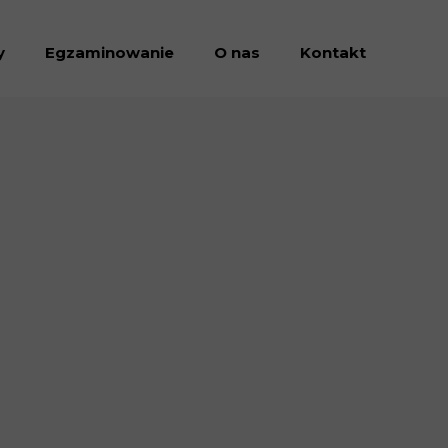
y
Egzaminowanie
O nas
Kontakt
Dołacz do nas
Dokumenty