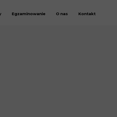
y
Egzaminowanie
O nas
Kontakt
Dołacz do nas
Dokumenty