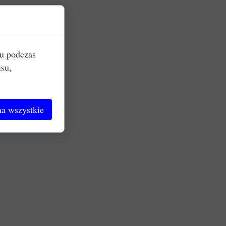
iu podczas
isu,
a wszystkie