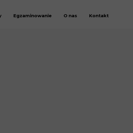
y
Egzaminowanie
O nas
Kontakt
Dołacz do nas
Dokumenty