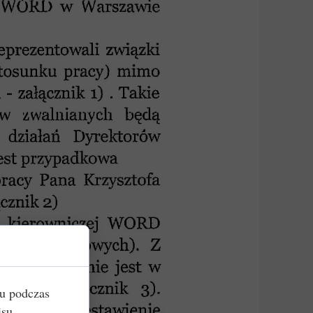
iu podczas
isu,