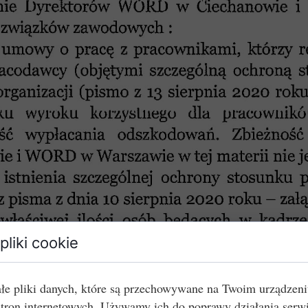
pliki cookie
łe pliki danych, które są przechowywane na Twoim urządzen
stron internetowych. Używamy ich do poprawy działania serw