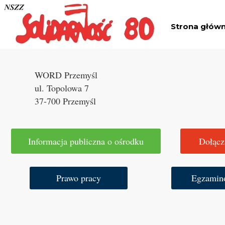
Strona głów
WORD Przemyśl
ul. Topolowa 7
37-700 Przemyśl
Informacja publiczna o ośrodku
Dołącz
Prawo pracy
Egzamin